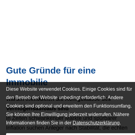
Gute Gründe für eine
Immobilie
Diese Website verwendet Cookies. Einige Cookies sind für
den Betrieb der Website unbedingt erforderlich. Andere
Warum Immobilien die Königsklasse des
Cookies sind optional und erweitern den Funktionsumfang.
Vermögensaufbaus sind
Sie können Ihre Einwilligung jederzeit widerrufen. Nähere
In Zeiten schwankender Märkte und spürbarer
Informationen finden Sie in der
Datenschutzerklärung
.
Inflation suchen Anleger nach Stabilität, die echten