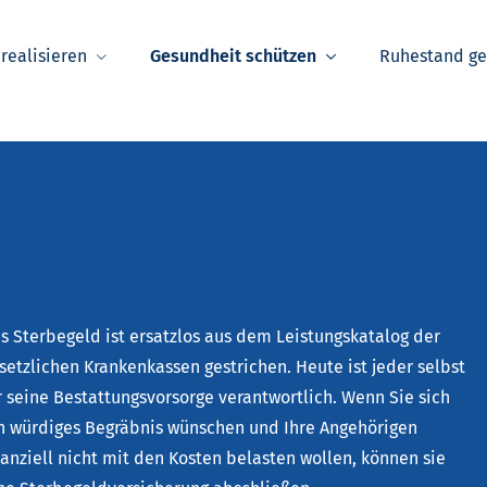
realisieren
Gesundheit schützen
Ruhestand g
ie Ster­be­geldversicherung zahlt eine
ürdige Bestattung
s Ster­be­geld ist ersatzlos aus dem Leistungskatalog der
setzlichen Krankenkassen gestrichen. Heute ist jeder selbst
r seine Be­stat­tungs­vor­sor­ge verantwortlich. Wenn Sie sich
n würdiges Begräbnis wün­schen und Ihre Angehörigen
nanziell nicht mit den Kosten belasten wollen, können sie