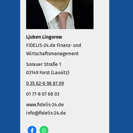
Ljuben Lingorow
FIDELIS-24.de Finanz- und
Wirtschaftsmanagement
Sorauer Straße 1
03149 Forst (Lausitz)
0 35 62-6 98 81 09
01 77-8 07 68 03
www.fidelis-24.de
info@fidelis-24.de