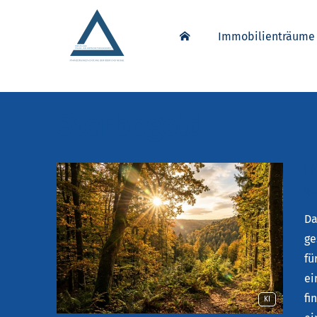
Immobilienträume 
Ster­be­geld
D
w
Da
ge
fü
ei
fi
KI